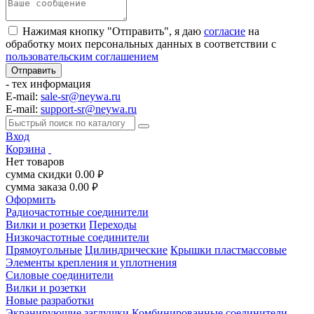
Нажимая кнопку "Отправить", я даю
согласие
на
обработку моих персональных данных в соответствии с
пользовательским соглашением
- тех информация
E-mail:
sale-sr@neywa.ru
E-mail:
support-sr@neywa.ru
Вход
Корзина
Нет товаров
сумма скидки
0.00
руб.
сумма заказа
0.00
руб.
Оформить
Радиочастотные соединители
Вилки и розетки
Переходы
Низкочастотные соединители
Прямоугольные
Цилиндрические
Крышки пластмассовые
Элементы крепления и уплотнения
Силовые соединители
Вилки и розетки
Новые разработки
Экранирующие заглушки
Комбинированные соединители