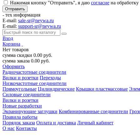
Нажимая кнопку "Отправить", я даю
согласие
на обработку
- тех информация
E-mail:
sale-sr@neywa.ru
E-mail:
support-sr@neywa.ru
Вход
Корзина
Нет товаров
сумма скидки
0.00
руб.
сумма заказа
0.00
руб.
Оформить
Радиочастотные соединители
Вилки и розетки
Переходы
Низкочастотные соединители
Прямоугольные
Цилиндрические
Крышки пластмассовые
Элем
Силовые соединители
Вилки и розетки
Новые разработки
Экранирующие заглушки
Комбинированные соединители
Гроз
Правила работы
Порядок заказа
Оплата и доставка
Личный кабинет
О нас
Контакты