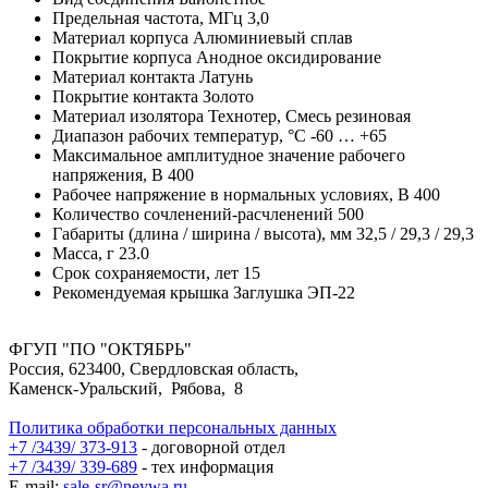
Предельная частота,
МГц
3,0
Материал корпуса
Алюминиевый сплав
Покрытие корпуса
Анодное оксидирование
Материал контакта
Латунь
Покрытие контакта
Золото
Материал изолятора
Технотер, Смесь резиновая
Диапазон рабочих температур,
°С
-60 … +65
Максимальное амплитудное значение рабочего
напряжения,
В
400
Рабочее напряжение в нормальных условиях,
В
400
Количество сочленений-расчленений
500
Габариты (длина / ширина / высота),
мм
32,5 / 29,3 / 29,3
Масса,
г
23.0
Срок сохраняемости,
лет
15
Рекомендуемая крышка
Заглушка ЭП-22
ФГУП "ПО "ОКТЯБРЬ"
Россия, 623400, Свердловская область,
Каменск-Уральский, Рябова, 8
Политика обработки персональных данных
+7 /3439/ 373-913
- договорной отдел
+7 /3439/ 339-689
- тех информация
E-mail:
sale-sr@neywa.ru