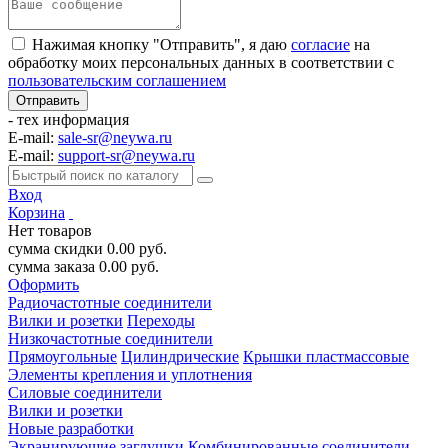
Нажимая кнопку "Отправить", я даю
согласие
на
обработку моих персональных данных в соответствии с
пользовательским соглашением
- тех информация
E-mail:
sale-sr@neywa.ru
E-mail:
support-sr@neywa.ru
Вход
Корзина
Нет товаров
сумма скидки
0.00
руб.
сумма заказа
0.00
руб.
Оформить
Радиочастотные соединители
Вилки и розетки
Переходы
Низкочастотные соединители
Прямоугольные
Цилиндрические
Крышки пластмассовые
Элементы крепления и уплотнения
Силовые соединители
Вилки и розетки
Новые разработки
Экранирующие заглушки
Комбинированные соединители