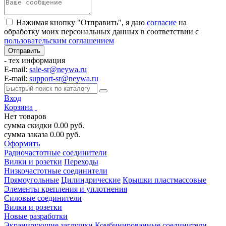
Нажимая кнопку "Отправить", я даю
согласие
на
обработку моих персональных данных в соответствии с
пользовательским соглашением
- тех информация
E-mail:
sale-sr@neywa.ru
E-mail:
support-sr@neywa.ru
Вход
Корзина
Нет товаров
сумма скидки
0.00
руб.
сумма заказа
0.00
руб.
Оформить
Радиочастотные соединители
Вилки и розетки
Переходы
Низкочастотные соединители
Прямоугольные
Цилиндрические
Крышки пластмассовые
Элементы крепления и уплотнения
Силовые соединители
Вилки и розетки
Новые разработки
Экранирующие заглушки
Комбинированные соединители