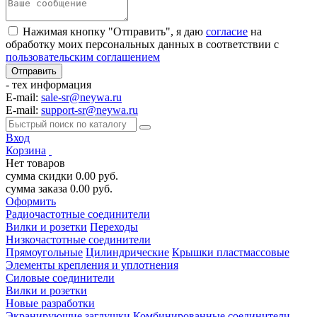
Нажимая кнопку "Отправить", я даю
согласие
на
обработку моих персональных данных в соответствии с
пользовательским соглашением
- тех информация
E-mail:
sale-sr@neywa.ru
E-mail:
support-sr@neywa.ru
Вход
Корзина
Нет товаров
сумма скидки
0.00
руб.
сумма заказа
0.00
руб.
Оформить
Радиочастотные соединители
Вилки и розетки
Переходы
Низкочастотные соединители
Прямоугольные
Цилиндрические
Крышки пластмассовые
Элементы крепления и уплотнения
Силовые соединители
Вилки и розетки
Новые разработки
Экранирующие заглушки
Комбинированные соединители