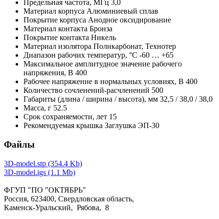
Предельная частота,
МГц
3,0
Материал корпуса
Алюминиевый сплав
Покрытие корпуса
Анодное оксидирование
Материал контакта
Бронза
Покрытие контакта
Никель
Материал изолятора
Поликарбонат, Технотер
Диапазон рабочих температур,
°С
-60 … +65
Максимальное амплитудное значение рабочего
напряжения,
В
400
Рабочее напряжение в нормальных условиях,
В
400
Количество сочленений-расчленений
500
Габариты (длина / ширина / высота),
мм
32,5 / 38,0 / 38,0
Масса,
г
52.5
Срок сохраняемости,
лет
15
Рекомендуемая крышка
Заглушка ЭП-30
Файлы
3D-model.stp (354.4 Kb)
3D-model.igs (1.1 Mb)
ФГУП "ПО "ОКТЯБРЬ"
Россия, 623400, Свердловская область,
Каменск-Уральский, Рябова, 8