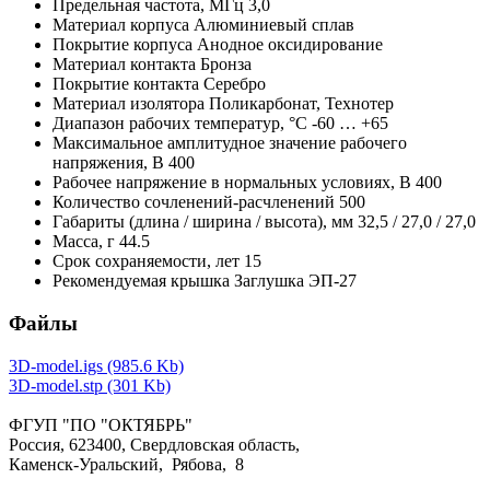
Предельная частота,
МГц
3,0
Материал корпуса
Алюминиевый сплав
Покрытие корпуса
Анодное оксидирование
Материал контакта
Бронза
Покрытие контакта
Серебро
Материал изолятора
Поликарбонат, Технотер
Диапазон рабочих температур,
°С
-60 … +65
Максимальное амплитудное значение рабочего
напряжения,
В
400
Рабочее напряжение в нормальных условиях,
В
400
Количество сочленений-расчленений
500
Габариты (длина / ширина / высота),
мм
32,5 / 27,0 / 27,0
Масса,
г
44.5
Срок сохраняемости,
лет
15
Рекомендуемая крышка
Заглушка ЭП-27
Файлы
3D-model.igs (985.6 Kb)
3D-model.stp (301 Kb)
ФГУП "ПО "ОКТЯБРЬ"
Россия, 623400, Свердловская область,
Каменск-Уральский, Рябова, 8