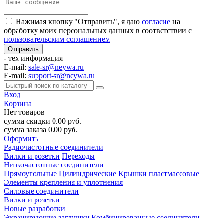
Нажимая кнопку "Отправить", я даю
согласие
на
обработку моих персональных данных в соответствии с
пользовательским соглашением
- тех информация
E-mail:
sale-sr@neywa.ru
E-mail:
support-sr@neywa.ru
Вход
Корзина
Нет товаров
сумма скидки
0.00
руб.
сумма заказа
0.00
руб.
Оформить
Радиочастотные соединители
Вилки и розетки
Переходы
Низкочастотные соединители
Прямоугольные
Цилиндрические
Крышки пластмассовые
Элементы крепления и уплотнения
Силовые соединители
Вилки и розетки
Новые разработки
Экранирующие заглушки
Комбинированные соединители