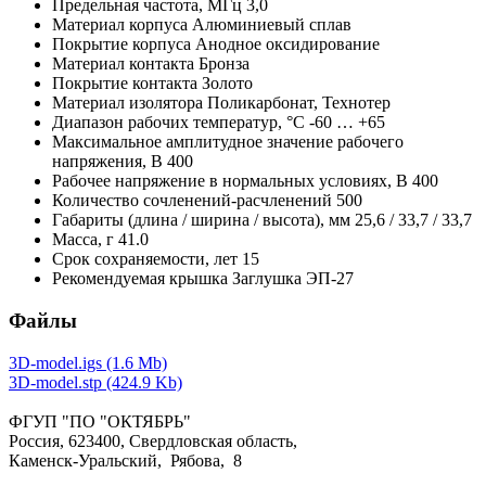
Предельная частота,
МГц
3,0
Материал корпуса
Алюминиевый сплав
Покрытие корпуса
Анодное оксидирование
Материал контакта
Бронза
Покрытие контакта
Золото
Материал изолятора
Поликарбонат, Технотер
Диапазон рабочих температур,
°С
-60 … +65
Максимальное амплитудное значение рабочего
напряжения,
В
400
Рабочее напряжение в нормальных условиях,
В
400
Количество сочленений-расчленений
500
Габариты (длина / ширина / высота),
мм
25,6 / 33,7 / 33,7
Масса,
г
41.0
Срок сохраняемости,
лет
15
Рекомендуемая крышка
Заглушка ЭП-27
Файлы
3D-model.igs (1.6 Mb)
3D-model.stp (424.9 Kb)
ФГУП "ПО "ОКТЯБРЬ"
Россия, 623400, Свердловская область,
Каменск-Уральский, Рябова, 8