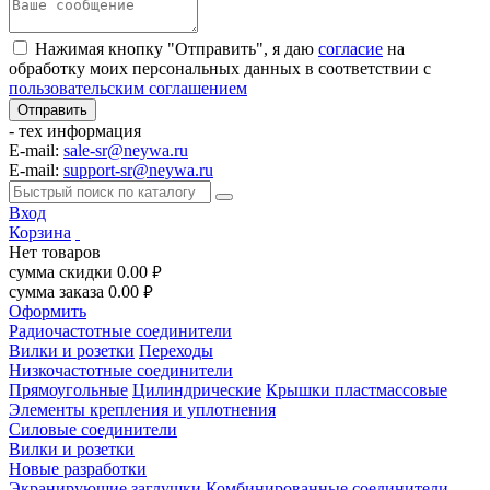
Нажимая кнопку "Отправить", я даю
согласие
на
обработку моих персональных данных в соответствии с
пользовательским соглашением
- тех информация
E-mail:
sale-sr@neywa.ru
E-mail:
support-sr@neywa.ru
Вход
Корзина
Нет товаров
сумма скидки
0.00
руб.
сумма заказа
0.00
руб.
Оформить
Радиочастотные соединители
Вилки и розетки
Переходы
Низкочастотные соединители
Прямоугольные
Цилиндрические
Крышки пластмассовые
Элементы крепления и уплотнения
Силовые соединители
Вилки и розетки
Новые разработки
Экранирующие заглушки
Комбинированные соединители