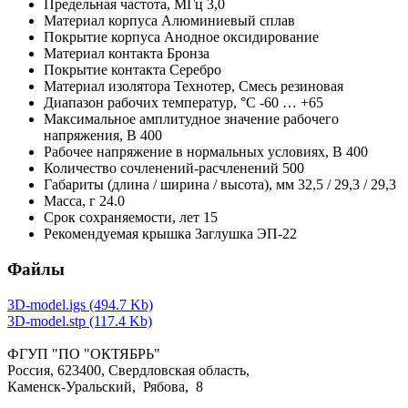
Предельная частота,
МГц
3,0
Материал корпуса
Алюминиевый сплав
Покрытие корпуса
Анодное оксидирование
Материал контакта
Бронза
Покрытие контакта
Серебро
Материал изолятора
Технотер, Смесь резиновая
Диапазон рабочих температур,
°С
-60 … +65
Максимальное амплитудное значение рабочего
напряжения,
В
400
Рабочее напряжение в нормальных условиях,
В
400
Количество сочленений-расчленений
500
Габариты (длина / ширина / высота),
мм
32,5 / 29,3 / 29,3
Масса,
г
24.0
Срок сохраняемости,
лет
15
Рекомендуемая крышка
Заглушка ЭП-22
Файлы
3D-model.igs (494.7 Kb)
3D-model.stp (117.4 Kb)
ФГУП "ПО "ОКТЯБРЬ"
Россия, 623400, Свердловская область,
Каменск-Уральский, Рябова, 8