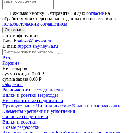
Нажимая кнопку "Отправить", я даю
согласие
на
обработку моих персональных данных в соответствии с
пользовательским соглашением
- тех информация
E-mail:
sale-sr@neywa.ru
E-mail:
support-sr@neywa.ru
Вход
Корзина
Нет товаров
сумма скидки
0.00
руб.
сумма заказа
0.00
руб.
Оформить
Радиочастотные соединители
Вилки и розетки
Переходы
Низкочастотные соединители
Прямоугольные
Цилиндрические
Крышки пластмассовые
Элементы крепления и уплотнения
Силовые соединители
Вилки и розетки
Новые разработки
Экранирующие заглушки
Комбинированные соединители