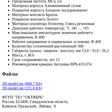
Предельная частота,
МГц
3,0
Материал корпуса
Алюминиевый сплав
Покрытие корпуса
Анодное оксидирование
Материал контакта
Бронза
Покрытие контакта
Золото
Материал изолятора
Технотер, Смесь резиновая
Диапазон рабочих температур,
°С
-60 … +65
Максимальное амплитудное значение рабочего
напряжения,
В
400
Рабочее напряжение в нормальных условиях,
В
400
Количество сочленений-расчленений
500
Габариты (длина / ширина / высота),
мм
53,0 / 35,0 / 26,2
Масса,
г
38.0
Срок сохраняемости,
лет
15
Рекомендуемая крышка
Заглушка ВР6.433.074
Файлы
3D-model.igs (868.7 Kb)
3D-model.stp (231.8 Kb)
ФГУП "ПО "ОКТЯБРЬ"
Россия, 623400, Свердловская область,
Каменск-Уральский, Рябова, 8