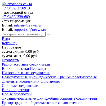
+7 /3439/ 373-913
- договорной отдел
+7 /3439/ 339-689
- тех информация
E-mail:
sale-sr@neywa.ru
E-mail:
support-sr@neywa.ru
Вход
Корзина
Нет товаров
сумма скидки
0.00
руб.
сумма заказа
0.00
руб.
Оформить
Радиочастотные соединители
Вилки и розетки
Переходы
Низкочастотные соединители
Прямоугольные
Цилиндрические
Крышки пластмассовые
Элементы крепления и уплотнения
Силовые соединители
Вилки и розетки
Новые разработки
Экранирующие заглушки
Комбинированные соединители
Грозоразрядники
Радиочастотные соединители