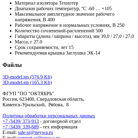
Материал изолятора
Технотер
Диапазон рабочих температур,
°С
-60 … +105
Максимальное амплитудное значение рабочего
напряжения,
В
400
Рабочее напряжение в нормальных условиях,
В
250
Количество сочленений-расчленений
500
Габариты (длина / ширина / высота),
мм
39,0 / 27,0 / 27,0
Масса,
г
27.0
Срок сохраняемости,
лет
15
Рекомендуемая крышка
Заглушка ЭК-14
Файлы
3D-model.igs (576.9 Kb)
3D-model.stp (165.3 Kb)
ФГУП "ПО "ОКТЯБРЬ"
Россия, 623400, Свердловская область,
Каменск-Уральский, Рябова, 8
Политика обработки персональных данных
+7 /3439/ 373-913
- договорной отдел
+7 /3439/ 339-689
- тех информация
E-mail:
sale-sr@neywa.ru
E-mail:
support-sr@neywa.ru