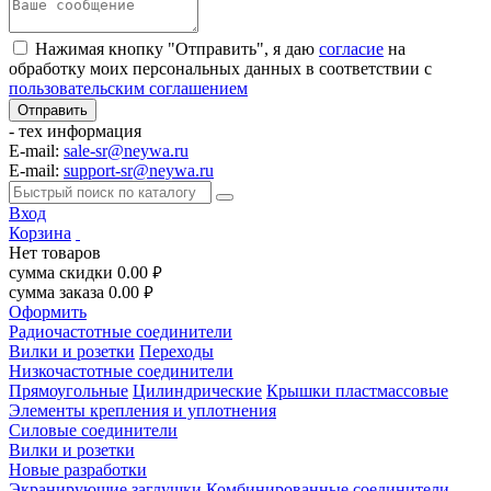
Нажимая кнопку "Отправить", я даю
согласие
на
обработку моих персональных данных в соответствии с
пользовательским соглашением
- тех информация
E-mail:
sale-sr@neywa.ru
E-mail:
support-sr@neywa.ru
Вход
Корзина
Нет товаров
сумма скидки
0.00
руб.
сумма заказа
0.00
руб.
Оформить
Радиочастотные соединители
Вилки и розетки
Переходы
Низкочастотные соединители
Прямоугольные
Цилиндрические
Крышки пластмассовые
Элементы крепления и уплотнения
Силовые соединители
Вилки и розетки
Новые разработки
Экранирующие заглушки
Комбинированные соединители