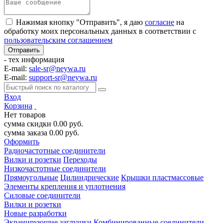
Нажимая кнопку "Отправить", я даю
согласие
на
обработку моих персональных данных в соответствии с
пользовательским соглашением
- тех информация
E-mail:
sale-sr@neywa.ru
E-mail:
support-sr@neywa.ru
Вход
Корзина
Нет товаров
сумма скидки
0.00
руб.
сумма заказа
0.00
руб.
Оформить
Радиочастотные соединители
Вилки и розетки
Переходы
Низкочастотные соединители
Прямоугольные
Цилиндрические
Крышки пластмассовые
Элементы крепления и уплотнения
Силовые соединители
Вилки и розетки
Новые разработки
Экранирующие заглушки
Комбинированные соединители