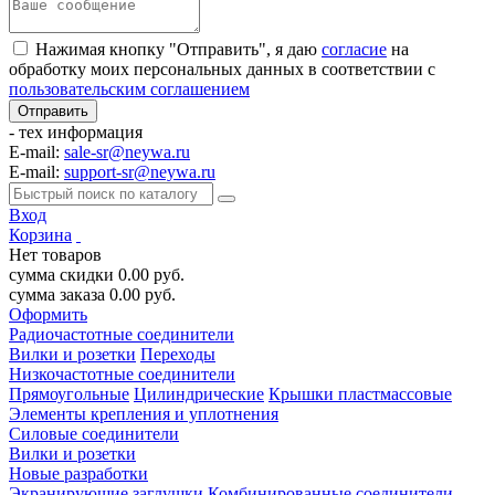
Нажимая кнопку "Отправить", я даю
согласие
на
обработку моих персональных данных в соответствии с
пользовательским соглашением
- тех информация
E-mail:
sale-sr@neywa.ru
E-mail:
support-sr@neywa.ru
Вход
Корзина
Нет товаров
сумма скидки
0.00
руб.
сумма заказа
0.00
руб.
Оформить
Радиочастотные соединители
Вилки и розетки
Переходы
Низкочастотные соединители
Прямоугольные
Цилиндрические
Крышки пластмассовые
Элементы крепления и уплотнения
Силовые соединители
Вилки и розетки
Новые разработки
Экранирующие заглушки
Комбинированные соединители